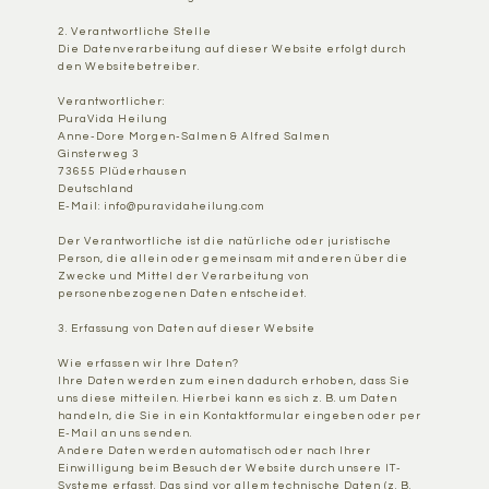
2. Verantwortliche Stelle
Die Datenverarbeitung auf dieser Website erfolgt durch
den Websitebetreiber.
Verantwortlicher:
PuraVida Heilung
Anne-Dore Morgen-Salmen & Alfred Salmen
Ginsterweg 3
73655 Plüderhausen
Deutschland
E-Mail:
info@puravidaheilung.com
Der Verantwortliche ist die natürliche oder juristische
Person, die allein oder gemeinsam mit anderen über die
Zwecke und Mittel der Verarbeitung von
personenbezogenen Daten entscheidet.
3. Erfassung von Daten auf dieser Website
Wie erfassen wir Ihre Daten?
Ihre Daten werden zum einen dadurch erhoben, dass Sie
uns diese mitteilen. Hierbei kann es sich z. B. um Daten
handeln, die Sie in ein Kontaktformular eingeben oder per
E-Mail an uns senden.
Andere Daten werden automatisch oder nach Ihrer
Einwilligung beim Besuch der Website durch unsere IT-
Systeme erfasst. Das sind vor allem technische Daten (z. B.