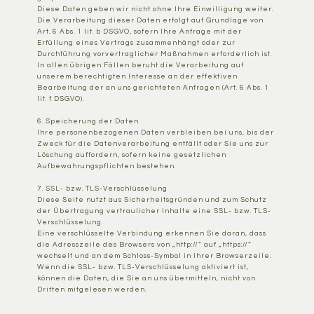
Diese Daten geben wir nicht ohne Ihre Einwilligung weiter.
Die Verarbeitung dieser Daten erfolgt auf Grundlage von
Art. 6 Abs. 1 lit. b DSGVO, sofern Ihre Anfrage mit der
Erfüllung eines Vertrags zusammenhängt oder zur
Durchführung vorvertraglicher Maßnahmen erforderlich ist.
In allen übrigen Fällen beruht die Verarbeitung auf
unserem berechtigten Interesse an der effektiven
Bearbeitung der an uns gerichteten Anfragen (Art. 6 Abs. 1
lit. f DSGVO).
6. Speicherung der Daten
Ihre personenbezogenen Daten verbleiben bei uns, bis der
Zweck für die Datenverarbeitung entfällt oder Sie uns zur
Löschung auffordern, sofern keine gesetzlichen
Aufbewahrungspflichten bestehen.
7. SSL- bzw. TLS-Verschlüsselung
Diese Seite nutzt aus Sicherheitsgründen und zum Schutz
der Übertragung vertraulicher Inhalte eine SSL- bzw. TLS-
Verschlüsselung.
Eine verschlüsselte Verbindung erkennen Sie daran, dass
die Adresszeile des Browsers von „http://“ auf „https://“
wechselt und an dem Schloss-Symbol in Ihrer Browserzeile.
Wenn die SSL- bzw. TLS-Verschlüsselung aktiviert ist,
können die Daten, die Sie an uns übermitteln, nicht von
Dritten mitgelesen werden.