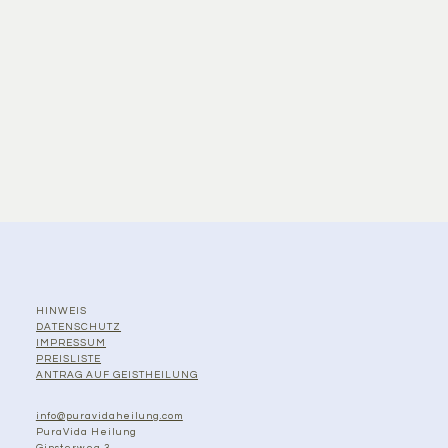
HINWEIS
DATENSCHUTZ
IMPRESSUM
PREISLISTE
ANTRAG AUF GEISTHEILUNG
info@puravidaheilung.com
PuraVida Heilung
Ginsterweg 3